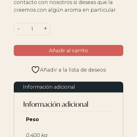
contacto con nosotros si deseas que la
creemos con algún aroma en particular.
Vela
-
+
decorativa
E-
03
Añadir al carrito
cantidad
Añadir a la lista de deseos
Información adicional
Información adicional
Peso
0,400 kg