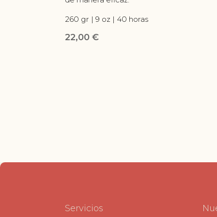
260 gr | 9 oz | 40 horas
22,00
€
Servicios
Nue