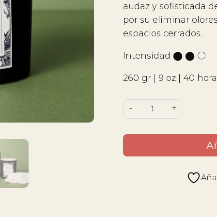
audaz y sofisticada d
por su eliminar olor
espacios cerrados.
Intensidad ⬤ ⬤ 〇
260 gr | 9 oz | 40 hor
Vela
-
+
aromática
AIRE
Añ
LIMPIO
cantidad
Añad