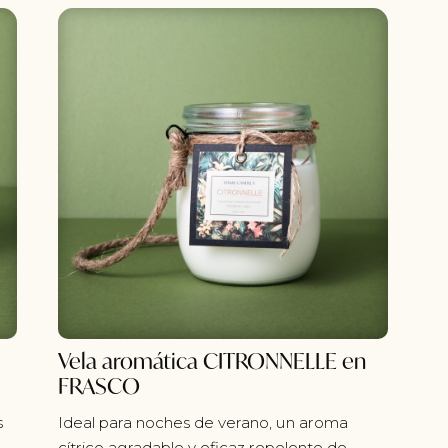
Vela aromática CITRONNELLE en
FRASCO
s
Ideal para noches de verano, un aroma
cítrico agradable y eficaz repelente de