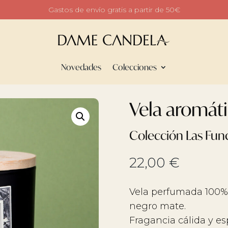
Gastos de envío gratis a partir de 50€
Novedades
Colecciones
Vela aromát
Colección Las Fun
22,00
€
Vela perfumada 100% d
negro mate.
Fragancia cálida y e