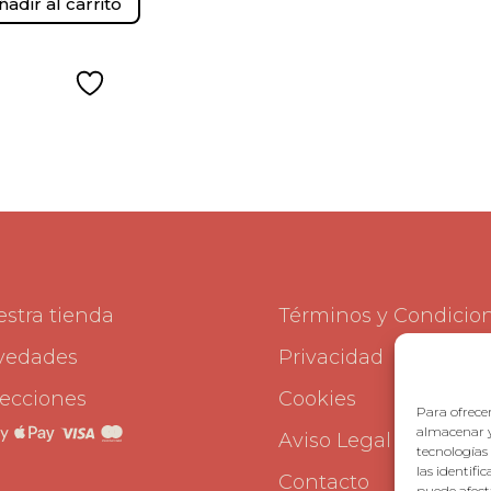
ñadir al carrito
stra tienda
Términos y Condicio
vedades
Privacidad
ecciones
Cookies
Para ofrecer
almacenar y
Aviso Legal
tecnologías
las identifi
Contacto
puede afecta