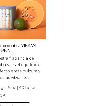
a aromática VIBRANT
MPKIN
stra fragancia de
abaza es el equilibrio
fecto entre dulzura y
ecias vibrantes.
 gr | 9 oz | 40 horas
00
€