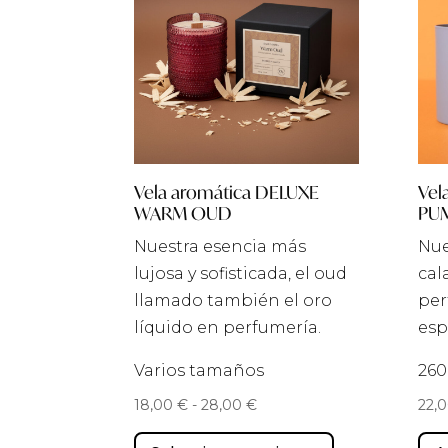
Vela aromática DELUXE
Vel
WARM OUD
PU
Nuestra esencia más
Nue
lujosa y sofisticada, el oud
cal
llamado también el oro
per
líquido en perfumería.
esp
Varios tamaños
260
Rango
18,00
€
-
28,00
€
22,
de
Este